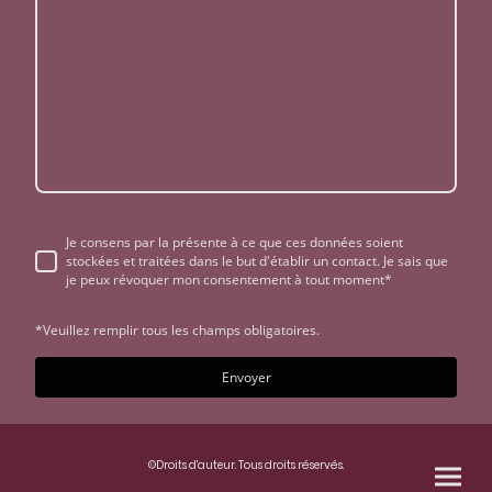
Je consens par la présente à ce que ces données soient
stockées et traitées dans le but d'établir un contact. Je sais que
je peux révoquer mon consentement à tout moment*
*Veuillez remplir tous les champs obligatoires.
Envoyer
©Droits d'auteur. Tous droits réservés.